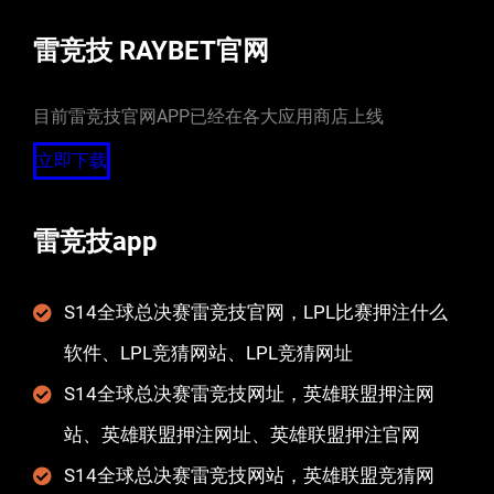
雷竞技 RAYBET官网
目前雷竞技官网APP已经在各大应用商店上线
立即下载
雷竞技app
S14全球总决赛雷竞技官网，LPL比赛押注什么
软件、LPL竞猜网站、LPL竞猜网址
S14全球总决赛雷竞技网址，英雄联盟押注网
站、英雄联盟押注网址、英雄联盟押注官网
S14全球总决赛雷竞技网站，英雄联盟竞猜网