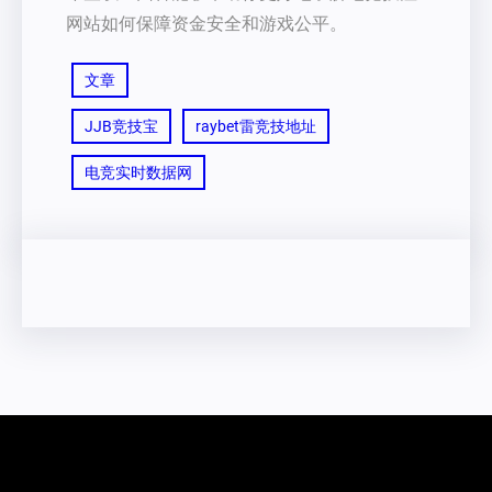
网站如何保障资金安全和游戏公平。
文章
JJB竞技宝
raybet雷竞技地址
电竞实时数据网