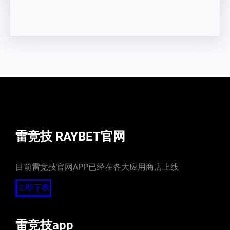
雷竞技 RAYBET官网
目前雷竞技官网APP已经在各大应用商店上线
立即下载
雷竞技app