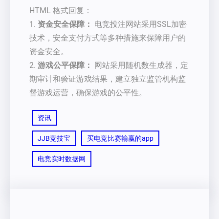
HTML 格式回复：
1.
资金安全保障：
电竞投注网站采用SSL加密
技术，安全支付方式等多种措施来保障用户的
资金安全。
2.
游戏公平保障：
网站采用随机数生成器，定
期审计和验证游戏结果，建立独立监管机构监
督游戏运营，确保游戏的公平性。
资讯
JJB竞技宝
买电竞比赛输赢的app
电竞实时数据网