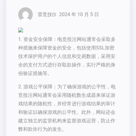
雷竞技
2024 年 10 月 5 日
1. 资金安全保障：电竞投注网站通常会采取多
种措施来保障资金的安全，包括使用SSL加密
技术保护用户的个人信息和交易数据，采用安
全的支付方式进行存取款操作，实行严格的身
份验证措施等。
2. 游戏公平保障：为了确保游戏的公平性，电
竞投注网站通常会采用随机数生成器来保证游
戏结果的随机性，并经常进行游戏结果的审计
和验证以确保游戏的公平性。此外，网站还会
建立独立的监管机构来监督游戏运营，防止作
弊和欺诈行为的发生。