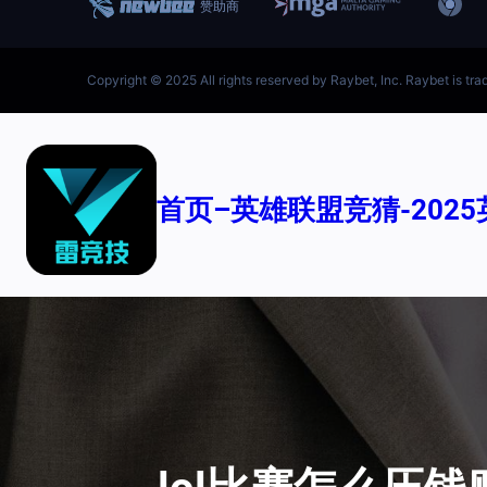
跳
至
内
首页–英雄联盟竞猜-2025
容