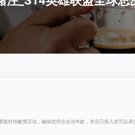
钱赌注_S14英雄联盟全球
您谨慎对待赌博活动，确保您符合合法年龄，并且只投入您可以承