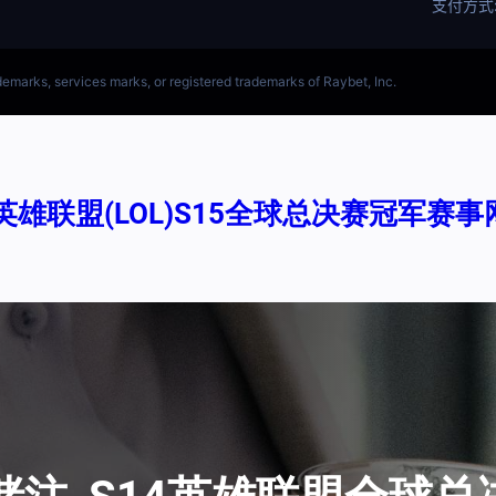
英雄联盟(LOL)S15全球总决赛冠军赛事