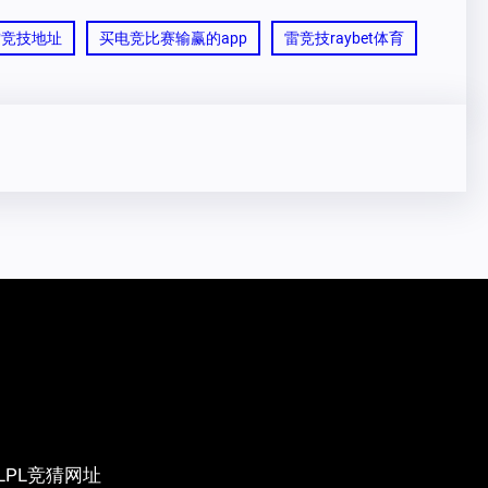
t雷竞技地址
买电竞比赛输赢的app
雷竞技raybet体育
LPL竞猜网址