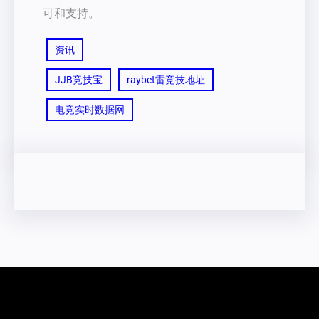
可和支持。
资讯
JJB竞技宝
raybet雷竞技地址
电竞实时数据网