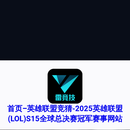
首页–英雄联盟竞猜-2025英雄联盟
(LOL)S15全球总决赛冠军赛事网站