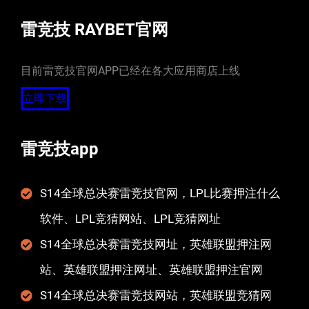
雷竞技 RAYBET官网
目前雷竞技官网APP已经在各大应用商店上线
立即下载
雷竞技app
S14全球总决赛雷竞技官网，LPL比赛押注什么
软件、LPL竞猜网站、LPL竞猜网址
S14全球总决赛雷竞技网址，英雄联盟押注网
站、英雄联盟押注网址、英雄联盟押注官网
S14全球总决赛雷竞技网站，英雄联盟竞猜网