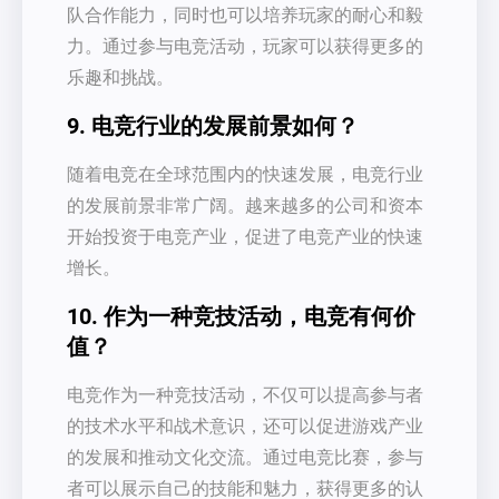
队合作能力，同时也可以培养玩家的耐心和毅
力。通过参与电竞活动，玩家可以获得更多的
乐趣和挑战。
9. 电竞行业的发展前景如何？
随着电竞在全球范围内的快速发展，电竞行业
的发展前景非常广阔。越来越多的公司和资本
开始投资于电竞产业，促进了电竞产业的快速
增长。
10. 作为一种竞技活动，电竞有何价
值？
电竞作为一种竞技活动，不仅可以提高参与者
的技术水平和战术意识，还可以促进游戏产业
的发展和推动文化交流。通过电竞比赛，参与
者可以展示自己的技能和魅力，获得更多的认