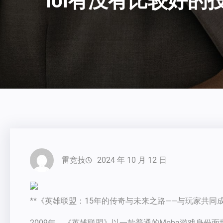
lol有没有比较好的
雷竞技
2024 年 10 月 12 日
**《英雄联盟：15年的传奇与未来之路——与玩家共同
2009年，《英雄联盟》以一款普通的Moba游戏身