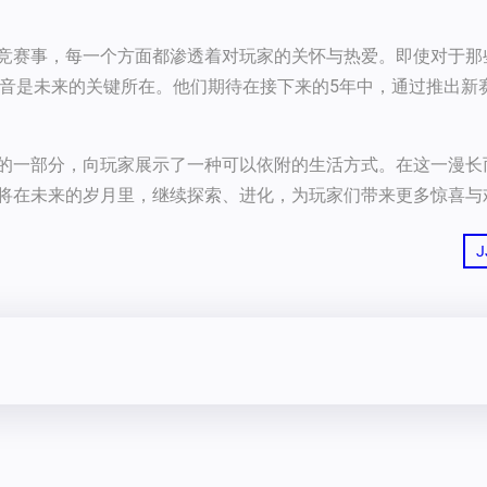
竞赛事，每一个方面都渗透着对玩家的关怀与热爱。即使对于那些
的声音是未来的关键所在。他们期待在接下来的5年中，通过推出
的一部分，向玩家展示了一种可以依附的生活方式。在这一漫长
将在未来的岁月里，继续探索、进化，为玩家们带来更多惊喜与