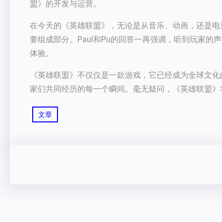
盟》的开发与运营。
在今天的《英雄联盟》，无论是从音乐、动画，还是电
要组成部分。Paul和Pu的回答一再强调，听到玩家
体验。
《英雄联盟》不仅仅是一款游戏，它已经成为全球文化
家们共同经历的每一个瞬间。毫无疑问，《英雄联盟》
文章