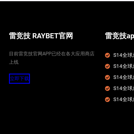
雷竞技 RAYBET官网
雷竞技ap
目前雷竞技官网APP已经在各大应用商店
S14全
上线
S14全
S14全
立即下载
S14全
S14全