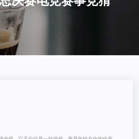
全球总决赛电竞赛事竞猜
象级游戏。它不仅仅是一款游戏，更是年轻文化的代表，