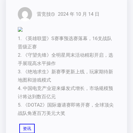
雷竞技
2024 年 10 月 14 日
1. 《英雄联盟》S赛事预选赛落幕，16支战队
晋级正赛
2. 《守望先锋》全明星周末活动精彩开启，选
手展现高水平操作
3. 《绝地求生》新赛季更新上线，玩家期待新
地图和游戏模式
4. 中国电竞产业迎来爆发式增长，市场规模预
计将达到数百亿元
5. 《DOTA2》国际邀请赛即将开赛，全球顶尖
战队角逐百万美元大奖
资讯