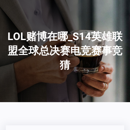
LOL赌博在哪_S14英雄联
盟全球总决赛电竞赛事竞
猜