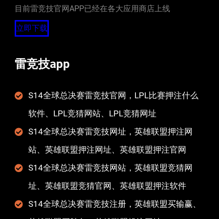
目前雷竞技官网APP已经在各大应用商店上线
立即下载
雷竞技app
S14全球总决赛雷竞技官网，LPL比赛押注什么
软件、LPL竞猜网站、LPL竞猜网址
S14全球总决赛雷竞技网址，英雄联盟押注网
站、英雄联盟押注网址、英雄联盟押注官网
S14全球总决赛雷竞技网站，英雄联盟竞猜网
址、英雄联盟竞猜官网、英雄联盟押注软件
S14全球总决赛雷竞技注册，英雄联盟买输赢、