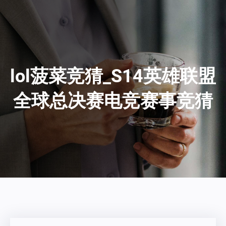
lol菠菜竞猜_S14英雄联盟
全球总决赛电竞赛事竞猜