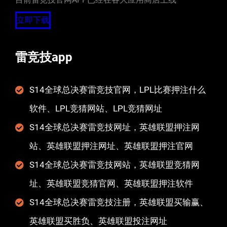
立即下载
雷竞技app
S14全球总决赛雷竞技官网，LPL比赛押注什么
软件、LPL竞猜网站、LPL竞猜网址
S14全球总决赛雷竞技网址，英雄联盟押注网
站、英雄联盟押注网址、英雄联盟押注官网
S14全球总决赛雷竞技网站，英雄联盟竞猜网
址、英雄联盟竞猜官网、英雄联盟押注软件
S14全球总决赛雷竞技注册，英雄联盟买输赢、
英雄联盟买胜负、英雄联盟投注网址