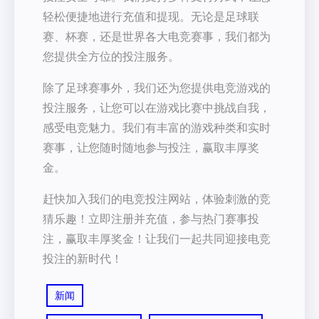
轻松便捷地进行充值和提现。无论是足球联
赛、杯赛，还是世界各大电竞赛事，我们都为
您提供全方位的投注服务。
除了足球赛事外，我们还为您提供电竞游戏的
投注服务，让您可以在游戏比赛中挑战自我，
感受电竞魅力。我们有丰富的游戏种类和实时
赛事，让您随时随地参与投注，赢取丰厚奖
金。
赶快加入我们的电竞投注网站，体验刺激的竞
猜乐趣！立即注册并充值，参与热门赛事投
注，赢取丰厚奖金！让我们一起共同迎接电竞
投注的新时代！
新闻