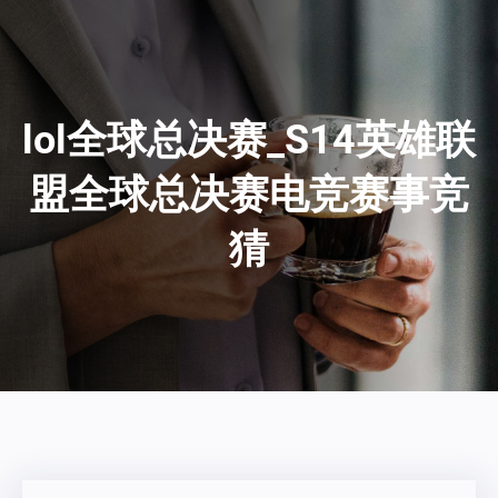
lol全球总决赛_S14英雄联
盟全球总决赛电竞赛事竞
猜