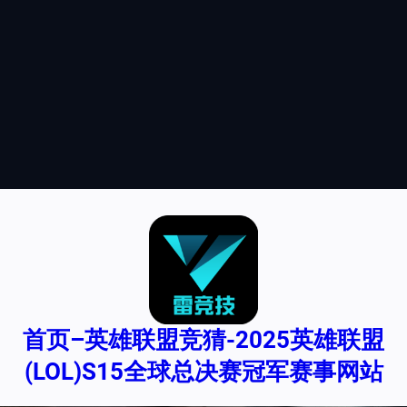
首页–英雄联盟竞猜-2025英雄联盟
(LOL)S15全球总决赛冠军赛事网站