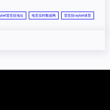
aybet雷竞技地址
电竞实时数据网
雷竞技raybet体育