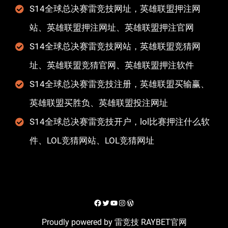
S14全球总决赛雷竞技网址，英雄联盟押注网
站、英雄联盟押注网址、英雄联盟押注官网
S14全球总决赛雷竞技网站，英雄联盟竞猜网
址、英雄联盟竞猜官网、英雄联盟押注软件
S14全球总决赛雷竞技注册，英雄联盟买输赢、
英雄联盟买胜负、英雄联盟投注网址
S14全球总决赛雷竞技开户，lol比赛押注什么软
件、LOL竞猜网站、LOL竞猜网址
Facebook
Twitter
YouTube
Instagram
WordPress
Proudly powered by 雷竞技 RAYBET官网