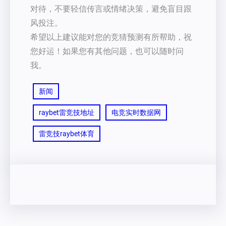
对待，不要轻信传言或情绪决策，避免盲目跟
风投注。
希望以上建议能对您的竞猜预测有所帮助，祝
您好运！如果您有其他问题，也可以随时问
我。
新闻
raybet雷竞技地址
电竞实时数据网
雷竞技raybet体育