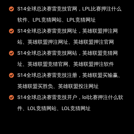
S14全球总决赛雷竞技官网，LPL比赛押注什么
软件、LPL竞猜网站、LPL竞猜网址
S14全球总决赛雷竞技网址，英雄联盟押注网
站、英雄联盟押注网址、英雄联盟押注官网
S14全球总决赛雷竞技网站，英雄联盟竞猜网
址、英雄联盟竞猜官网、英雄联盟押注软件
S14全球总决赛雷竞技注册，英雄联盟买输赢、
英雄联盟买胜负、英雄联盟投注网址
S14全球总决赛雷竞技开户，lol比赛押注什么软
件、LOL竞猜网站、LOL竞猜网址