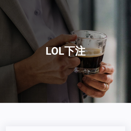
LOL下注