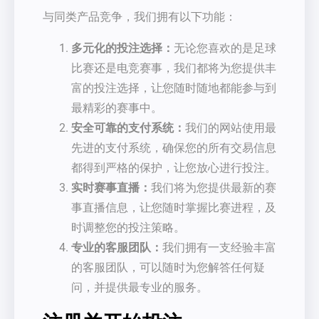
与同类产品竞争，我们拥有以下功能：
多元化的投注选择：
无论您喜欢的是足球
比赛还是电竞赛事，我们都将为您提供丰
富的投注选择，让您随时随地都能参与到
最精彩的赛事中。
安全可靠的支付系统：
我们的网站使用最
先进的支付系统，确保您的所有交易信息
都得到严格的保护，让您放心进行投注。
实时赛事直播：
我们将为您提供最新的赛
事直播信息，让您随时掌握比赛进程，及
时调整您的投注策略。
专业的客服团队：
我们拥有一支经验丰富
的客服团队，可以随时为您解答任何疑
问，并提供最专业的服务。