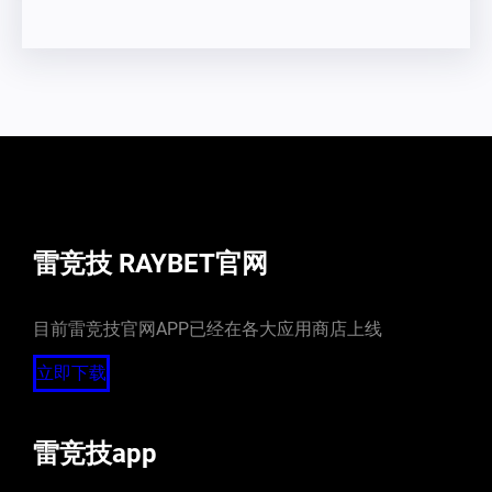
雷竞技 RAYBET官网
目前雷竞技官网APP已经在各大应用商店上线
立即下载
雷竞技app