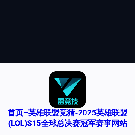
首页–英雄联盟竞猜-2025英雄联盟
(LOL)S15全球总决赛冠军赛事网站