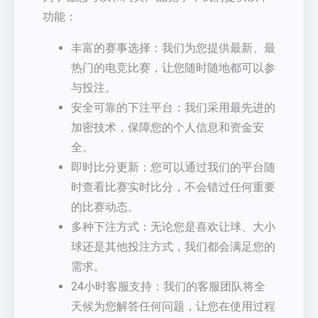
功能：
丰富的赛事选择：我们为您提供最新、最
热门的电竞比赛，让您随时随地都可以参
与投注。
安全可靠的下注平台：我们采用最先进的
加密技术，保障您的个人信息和资金安
全。
即时比分更新：您可以通过我们的平台随
时查看比赛实时比分，不会错过任何重要
的比赛动态。
多种下注方式：无论您是喜欢让球、大小
球还是其他投注方式，我们都会满足您的
需求。
24小时客服支持：我们的客服团队将全
天候为您解答任何问题，让您在使用过程