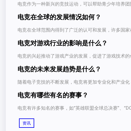
电竞作为一种新兴的竞技运动，可以帮助青少年培养团
电竞在全球的发展情况如何？
电竞在全球范围内得到了广泛的认可和发展，许多国家
电竞对游戏行业的影响是什么？
电竞的兴起推动了游戏产业的发展，促进了游戏技术的
电竞的未来发展趋势是什么？
随着电子竞技的不断发展，电竞将更加专业化和产业化
电竞有哪些有名的赛事？
电竞有许多知名的赛事，如“英雄联盟全球总决赛”、“D
资讯