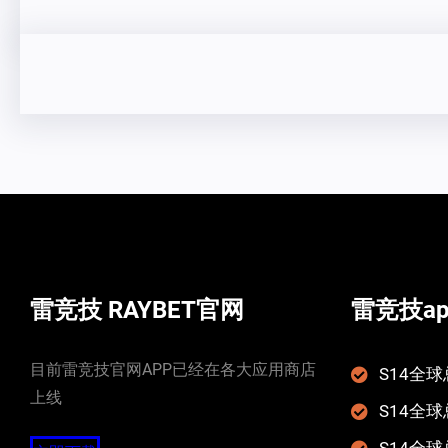
雷竞技 RAYBET官网
雷竞技ap
目前雷竞技官网APP已经在各大应用商店
S14全
上线
S14全