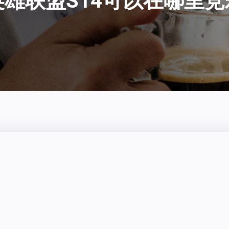
英雄联盟S14可以在哪里竞