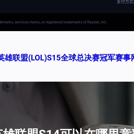
英雄联盟(LOL)S15全球总决赛冠军赛事