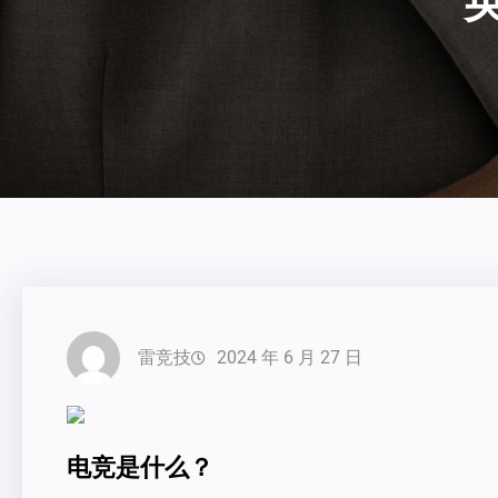
雷竞技
2024 年 6 月 27 日
电竞是什么？