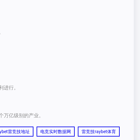
。
利进行。
个万亿级别的产业。
aybet雷竞技地址
电竞实时数据网
雷竞技raybet体育