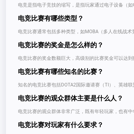
电竞是指电子竞技的缩写，是指玩家通过电子设备（如
电竞比赛有哪些类型？
电竞比赛通常包括多种类型，如MOBA（多人在线战术
电竞比赛的奖金是怎么样的？
电竞比赛的奖金数额巨大，高级别的比赛奖金可以达到
电竞比赛有哪些知名的比赛？
知名的电竞比赛包括DOTA2国际邀请赛（TI）、英雄联
电竞比赛的观众群体主要是什么人？
电竞比赛的观众群体非常广泛，既有年轻玩家，也有中
电竞比赛对玩家有什么要求？