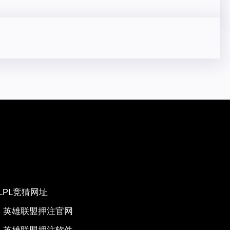
LPL竞猜网址
、英雄联盟押注官网