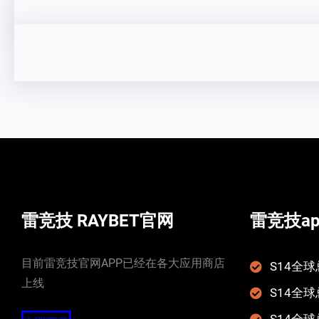
雷竞技 RAYBET官网
雷竞技ap
目前雷竞技官网APP已经在各大应用商店
S14全
上线
S14全