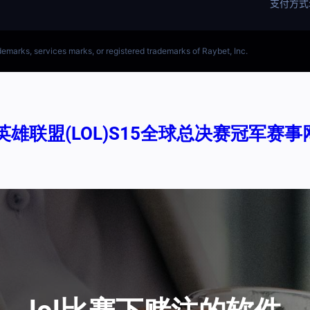
英雄联盟(LOL)S15全球总决赛冠军赛事