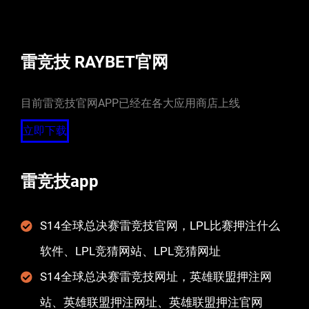
雷竞技 RAYBET官网
目前雷竞技官网APP已经在各大应用商店上线
立即下载
雷竞技app
S14全球总决赛雷竞技官网，LPL比赛押注什么
软件、LPL竞猜网站、LPL竞猜网址
S14全球总决赛雷竞技网址，英雄联盟押注网
站、英雄联盟押注网址、英雄联盟押注官网