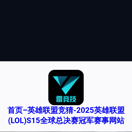
首页–英雄联盟竞猜-2025英雄联盟
(LOL)S15全球总决赛冠军赛事网站