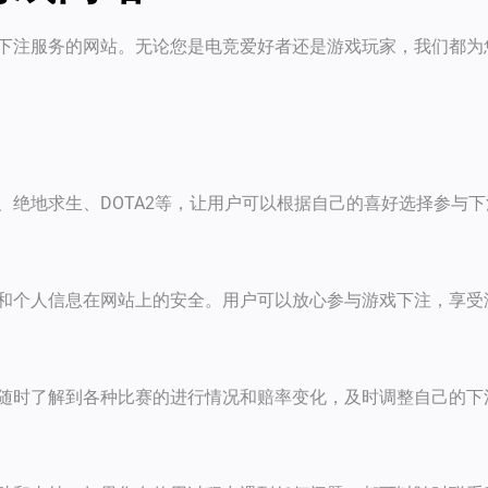
下注服务的网站。无论您是电竞爱好者还是游戏玩家，我们都为
绝地求生、DOTA2等，让用户可以根据自己的喜好选择参与下
和个人信息在网站上的安全。用户可以放心参与游戏下注，享受
随时了解到各种比赛的进行情况和赔率变化，及时调整自己的下