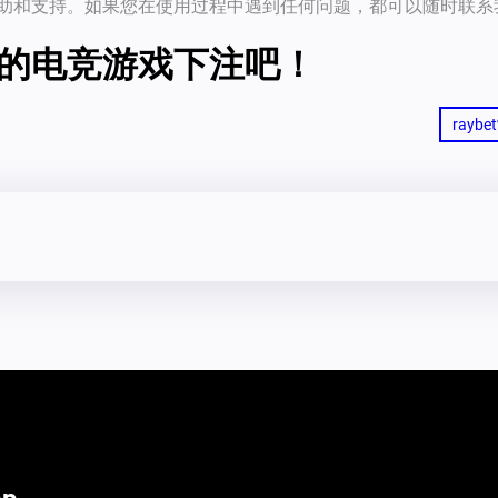
助和支持。如果您在使用过程中遇到任何问题，都可以随时联系
的电竞游戏下注吧！
rayb