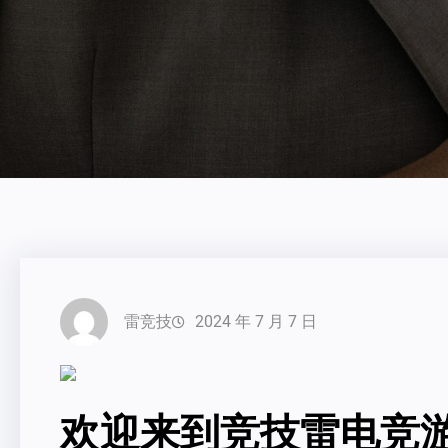
雷竞技
2024 年 7 月 7 日
欢迎来到竞技雷电竞