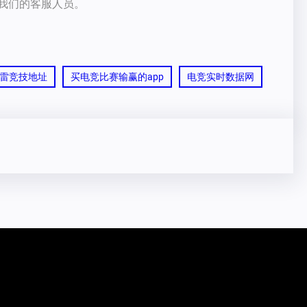
我们的客服人员。
et雷竞技地址
买电竞比赛输赢的app
电竞实时数据网