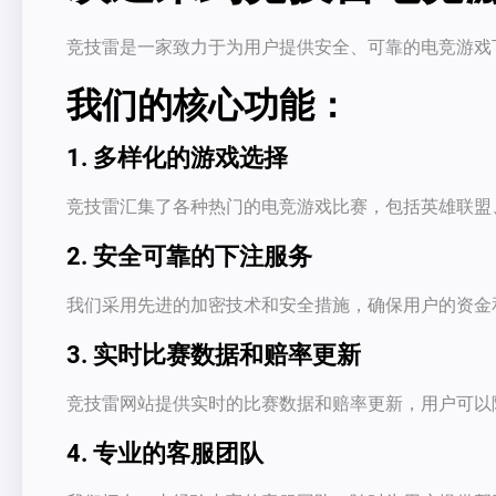
竞技雷是一家致力于为用户提供安全、可靠的电竞游戏
我们的核心功能：
1. 多样化的游戏选择
竞技雷汇集了各种热门的电竞游戏比赛，包括英雄联盟、
2. 安全可靠的下注服务
我们采用先进的加密技术和安全措施，确保用户的资金
3. 实时比赛数据和赔率更新
竞技雷网站提供实时的比赛数据和赔率更新，用户可以
4. 专业的客服团队