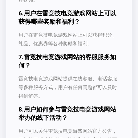
6.用户在雷竞技电竞游戏网站上可以
获得哪些奖励和福利？
用户在雷竞技电竞游戏网站上可以获得积分、
礼品、优惠券等各种奖励和福利。
7.雷竞技电竞游戏网站的客服服务如
何？
雷竞技电竞游戏网站提供在线客服、电话客服
等多种服务方式，用户有任何问题都可以及时
得到解答。
8.用户如何参与雷竞技电竞游戏网站
举办的线下活动？
用户可以关注雷竞技电竞游戏网站官方公告，