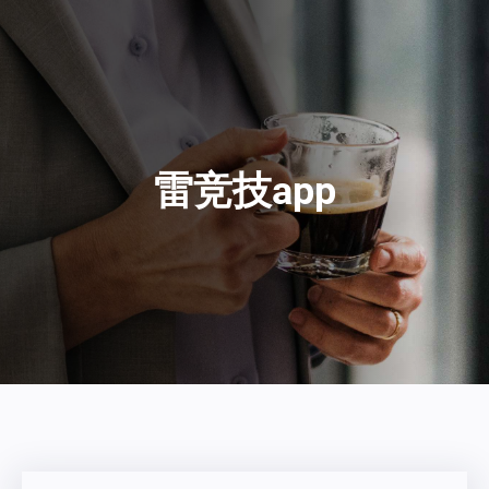
雷竞技app