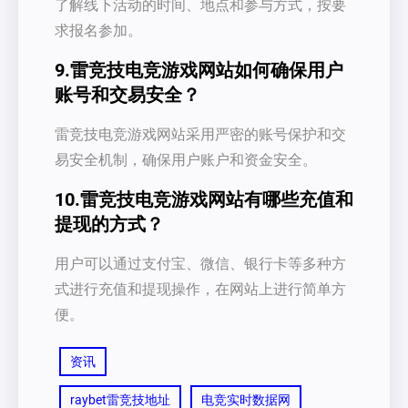
了解线下活动的时间、地点和参与方式，按要
求报名参加。
9.雷竞技电竞游戏网站如何确保用户
账号和交易安全？
雷竞技电竞游戏网站采用严密的账号保护和交
易安全机制，确保用户账户和资金安全。
10.雷竞技电竞游戏网站有哪些充值和
提现的方式？
用户可以通过支付宝、微信、银行卡等多种方
式进行充值和提现操作，在网站上进行简单方
便。
资讯
raybet雷竞技地址
电竞实时数据网