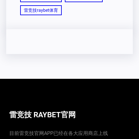
雷竞技raybet体育
雷竞技 RAYBET官网
目前雷竞技官网APP已经在各大应用商店上线