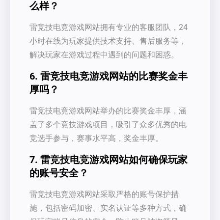
么样？
雷竞技电竞游戏网站拥有专业的客服团队，24
小时在线为玩家提供技术支持、售后服务等，
解决玩家在游戏过程中遇到的问题和困惑。
6. 雷竞技电竞游戏网站的比赛奖金丰
厚吗？
雷竞技电竞游戏网站举办的比赛奖金丰厚，涵
盖了多个竞技游戏项目，吸引了众多优秀的电
竞选手参与，赛事水平高，奖金丰厚。
7. 雷竞技电竞游戏网站如何确保玩家
的账号安全？
雷竞技电竞游戏网站采取严格的账号保护措
施，包括密码加密、实名认证等多种方式，确