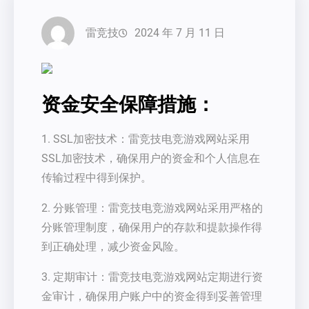
雷竞技
2024 年 7 月 11 日
资金安全保障措施：
1. SSL加密技术：雷竞技电竞游戏网站采用
SSL加密技术，确保用户的资金和个人信息在
传输过程中得到保护。
2. 分账管理：雷竞技电竞游戏网站采用严格的
分账管理制度，确保用户的存款和提款操作得
到正确处理，减少资金风险。
3. 定期审计：雷竞技电竞游戏网站定期进行资
金审计，确保用户账户中的资金得到妥善管理