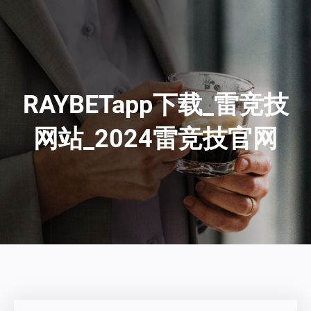
RAYBETapp下载_雷竞技
网站_2024雷竞技官网