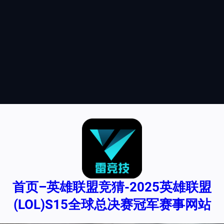
首页–英雄联盟竞猜-2025英雄联盟
(LOL)S15全球总决赛冠军赛事网站