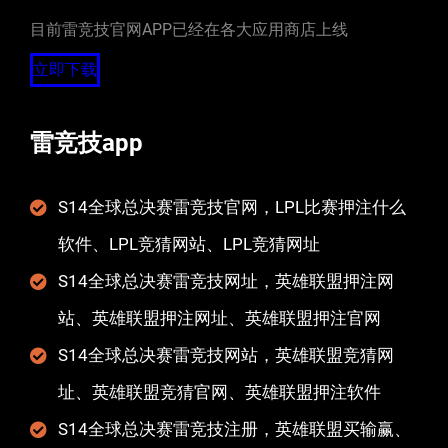
目前雷竞技官网APP已经在各大应用商店上线
立即下载
雷竞技app
S14全球总决赛雷竞技官网，LPL比赛押注什么
软件、LPL竞猜网站、LPL竞猜网址
S14全球总决赛雷竞技网址，英雄联盟押注网
站、英雄联盟押注网址、英雄联盟押注官网
S14全球总决赛雷竞技网站，英雄联盟竞猜网
址、英雄联盟竞猜官网、英雄联盟押注软件
S14全球总决赛雷竞技注册，英雄联盟买输赢、