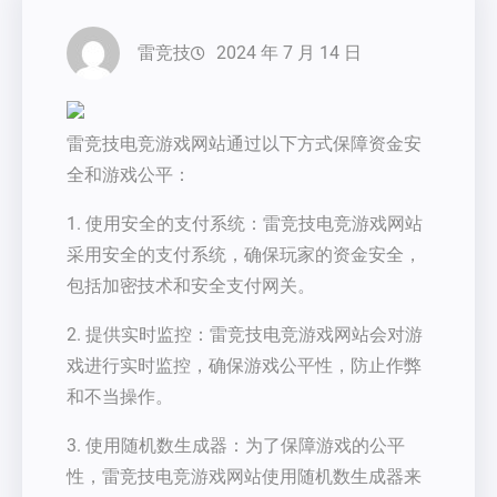
雷竞技
2024 年 7 月 14 日
雷竞技电竞游戏网站通过以下方式保障资金安
全和游戏公平：
1. 使用安全的支付系统：雷竞技电竞游戏网站
采用安全的支付系统，确保玩家的资金安全，
包括加密技术和安全支付网关。
2. 提供实时监控：雷竞技电竞游戏网站会对游
戏进行实时监控，确保游戏公平性，防止作弊
和不当操作。
3. 使用随机数生成器：为了保障游戏的公平
性，雷竞技电竞游戏网站使用随机数生成器来