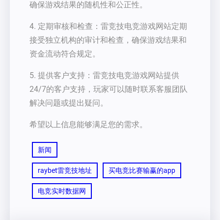
确保游戏结果的随机性和公正性。
4. 定期审核和检查：雷竞技电竞游戏网站定期
接受独立机构的审计和检查，确保游戏结果和
资金流动符合规定。
5. 提供客户支持：雷竞技电竞游戏网站提供
24/7的客户支持，玩家可以随时联系客服团队
解决问题或提出疑问。
希望以上信息能够满足您的需求。
新闻
raybet雷竞技地址
买电竞比赛输赢的app
电竞实时数据网