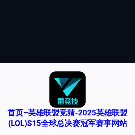
首页–英雄联盟竞猜-2025英雄联盟
(LOL)S15全球总决赛冠军赛事网站