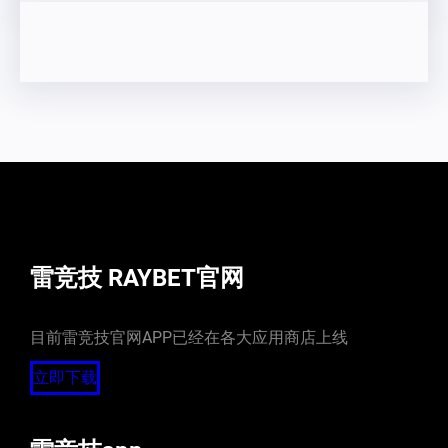
雷竞技 RAYBET官网
目前雷竞技官网APP已经在各大应用商店上线
立即下载