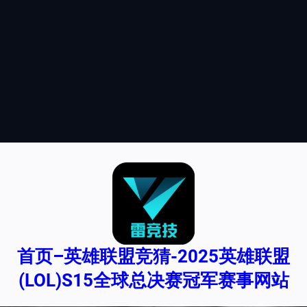
首页–英雄联盟竞猜-2025英雄联盟
(LOL)S15全球总决赛冠军赛事网站