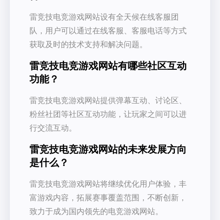
雷竞技电竞游戏网站设有全天候在线客服团
队，用户可以通过在线客服、客服电话等方式
获取及时的技术支持和解决问题。
雷竞技电竞游戏网站有哪些社区互动
功能？
雷竞技电竞游戏网站提供弹幕互动、讨论区、
粉丝社团等社区互动功能，让玩家之间可以进
行交流互动。
雷竞技电竞游戏网站的未来发展方向
是什么？
雷竞技电竞游戏网站将继续优化用户体验，丰
富游戏内容，拓展赛事覆盖范围，不断创新，
致力于成为国内领先的电竞游戏网站。