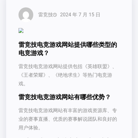
雷竞技
2024 年 7 月 15 日
雷竞技电竞游戏网站提供哪些类型的
电竞游戏？
雷竞技电竞游戏网站提供包括《英雄联盟》、
《王者荣耀》、《绝地求生》等热门电竞游
戏。
雷竞技电竞游戏网站有哪些优势？
雷竞技电竞游戏网站有丰富的游戏资源库、专
业的赛事直播、优质的赛事解说团队和良好的
用户体验。