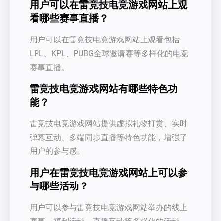
用户可以在雷竞技电竞游戏网站上观
看哪些赛事直播？
用户可以在雷竞技电竞游戏网站上观看包括
LPL、KPL、PUBG全球邀请赛等多样化的电竞
赛事直播。
雷竞技电竞游戏网站有哪些特色功
能？
雷竞技电竞游戏网站提供虚拟礼物打赏、实时
弹幕互动、多端同步直播等特色功能，增强了
用户的参与感。
用户在雷竞技电竞游戏网站上可以参
与哪些活动？
用户可以参与雷竞技电竞游戏网站举办的线上