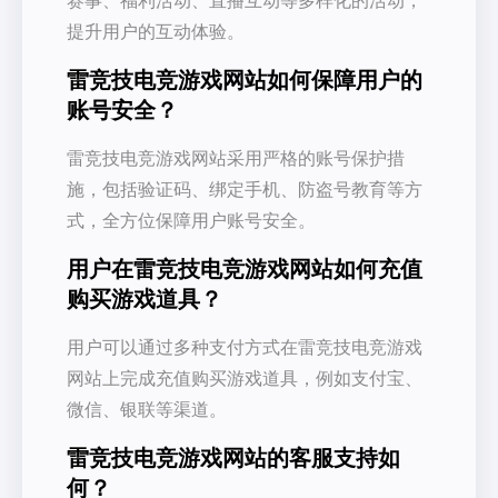
赛事、福利活动、直播互动等多样化的活动，
提升用户的互动体验。
雷竞技电竞游戏网站如何保障用户的
账号安全？
雷竞技电竞游戏网站采用严格的账号保护措
施，包括验证码、绑定手机、防盗号教育等方
式，全方位保障用户账号安全。
用户在雷竞技电竞游戏网站如何充值
购买游戏道具？
用户可以通过多种支付方式在雷竞技电竞游戏
网站上完成充值购买游戏道具，例如支付宝、
微信、银联等渠道。
雷竞技电竞游戏网站的客服支持如
何？