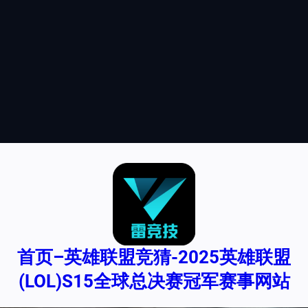
首页–英雄联盟竞猜-2025英雄联盟
(LOL)S15全球总决赛冠军赛事网站