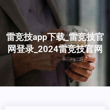
雷竞技app下载_雷竞技官
网登录_2024雷竞技官网