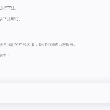
赛进行下注。
确认下注即可。
联系我们的在线客服，我们将竭诚为您服务。
魅力！