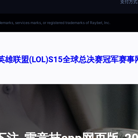
英雄联盟(LOL)S15全球总决赛冠军赛事