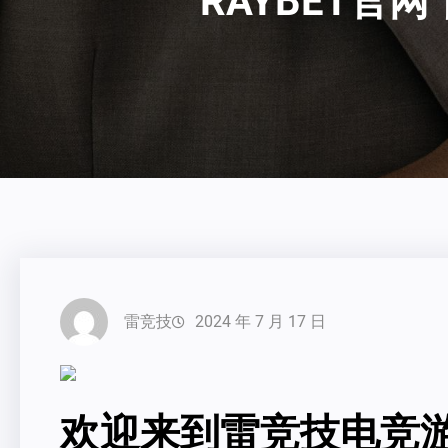
RAYBET官
雷竞技
2024 年 7 月 17 日
欢迎来到雷竞技电竞