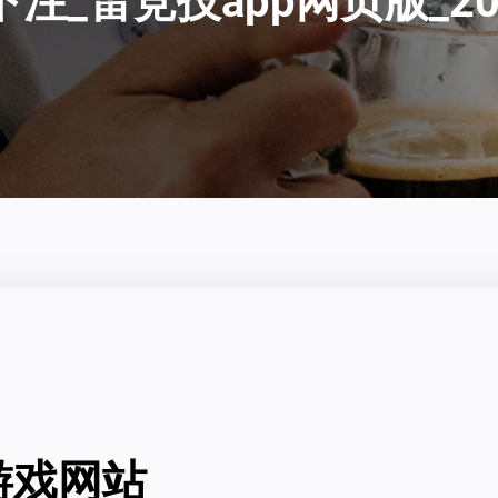
网下注_雷竞技app网页版_2
游戏网站