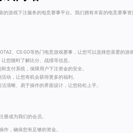
靠的游戏下注服务的电竞赛事平台。我们拥有丰富的电竞赛事资
OTA2、CS:GO等热门电竞游戏赛事，让您可以选择您喜爱的游
新，让您随时了解比分、战绩等信息。
机制和支付系统，保障用户下注资金的安全。
奖励活动，让您有机会获得更多的福利。
供简洁清晰、易于操作的界面设计，让您轻松上手。
可注册成为我们的会员。
值操作，确保您有足够的资金。