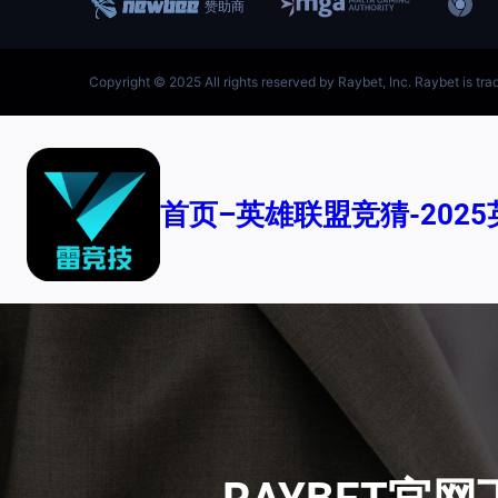
跳
至
内
首页–英雄联盟竞猜-2025
容