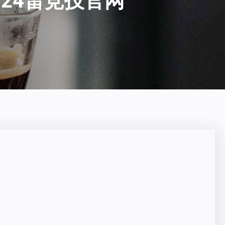
024雷竞技官网