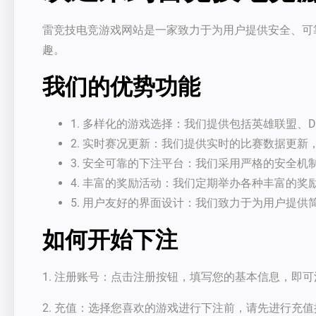
雷竞技电竞游戏网站是一家致力于为用户提供安全、可
趣。
我们的优势功能
1. 多样化的游戏选择：我们提供包括英雄联盟、D
2. 实时赛况更新：我们提供实时的比赛数据更
3. 安全可靠的下注平台：我们采用严格的安全
4. 丰富的奖励活动：我们定期举办各种丰富的
5. 用户友好的界面设计：我们致力于为用户提
如何开始下注
1. 注册账号：点击注册按钮，填写您的基本信息，即
2. 充值：选择您喜欢的游戏进行下注前，请先进行充