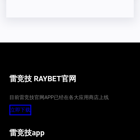
雷竞技 RAYBET官网
目前雷竞技官网APP已经在各大应用商店上线
立即下载
雷竞技app