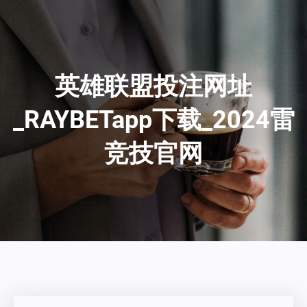
英雄联盟投注网址
_RAYBETapp下载_2024雷
竞技官网