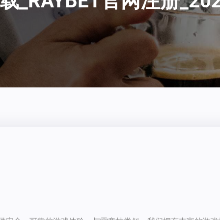
载_RAYBET官网注册_2