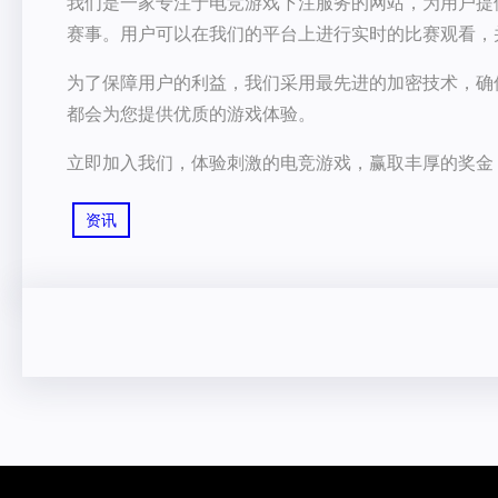
我们是一家专注于电竞游戏下注服务的网站，为用户提
赛事。用户可以在我们的平台上进行实时的比赛观看，
为了保障用户的利益，我们采用最先进的加密技术，确
都会为您提供优质的游戏体验。
立即加入我们，体验刺激的电竞游戏，赢取丰厚的奖金
资讯