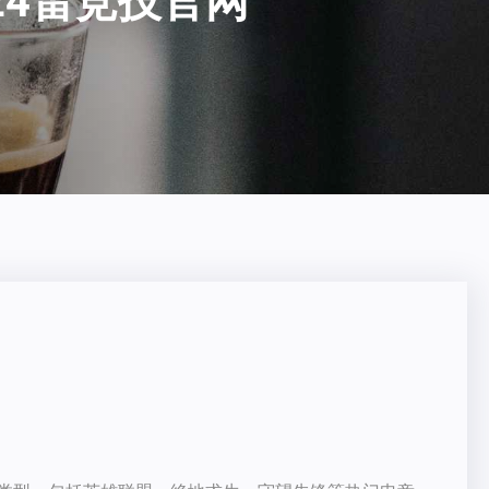
024雷竞技官网