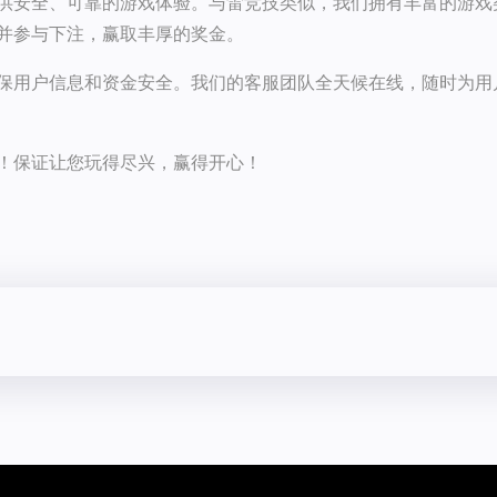
供安全、可靠的游戏体验。与雷竞技类似，我们拥有丰富的游戏
并参与下注，赢取丰厚的奖金。
保用户信息和资金安全。我们的客服团队全天候在线，随时为用
！保证让您玩得尽兴，赢得开心！