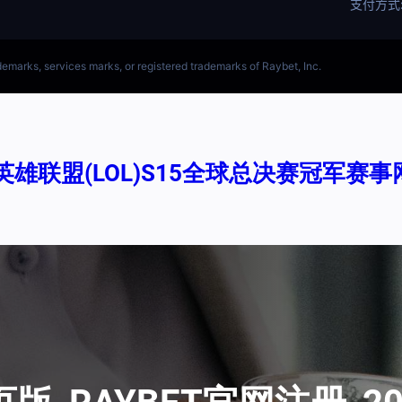
英雄联盟(LOL)S15全球总决赛冠军赛事