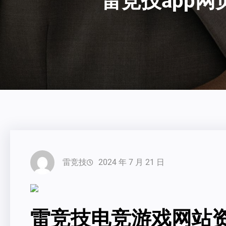
雷竞技app网
雷竞技
2024 年 7 月 21 日
雷竞技电竞游戏网站