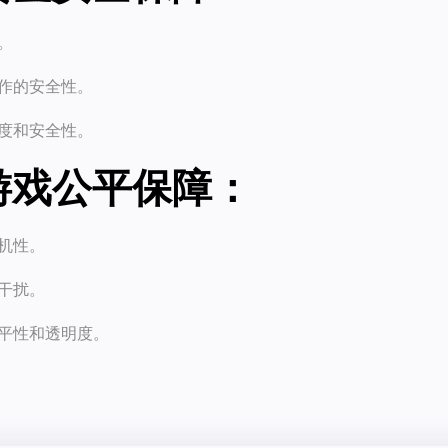
。
操作的安全性。
明度和安全性。
游戏公平保障：
随机性。
为干扰。
公平性和透明度。