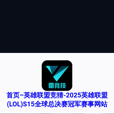
首页–英雄联盟竞猜-2025英雄联盟
(LOL)S15全球总决赛冠军赛事网站