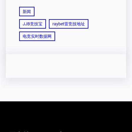
新闻
JJB竞技宝
raybet雷竞技地址
电竞实时数据网