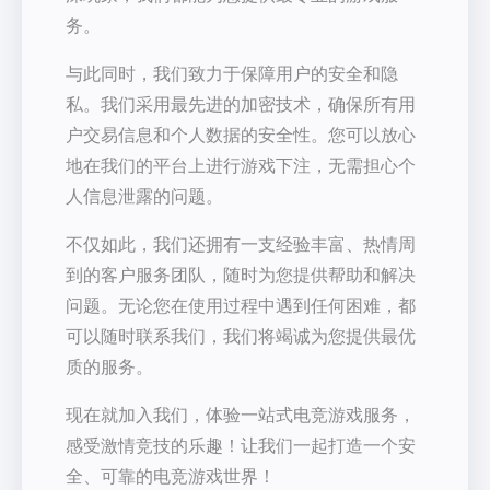
务。
与此同时，我们致力于保障用户的安全和隐
私。我们采用最先进的加密技术，确保所有用
户交易信息和个人数据的安全性。您可以放心
地在我们的平台上进行游戏下注，无需担心个
人信息泄露的问题。
不仅如此，我们还拥有一支经验丰富、热情周
到的客户服务团队，随时为您提供帮助和解决
问题。无论您在使用过程中遇到任何困难，都
可以随时联系我们，我们将竭诚为您提供最优
质的服务。
现在就加入我们，体验一站式电竞游戏服务，
感受激情竞技的乐趣！让我们一起打造一个安
全、可靠的电竞游戏世界！