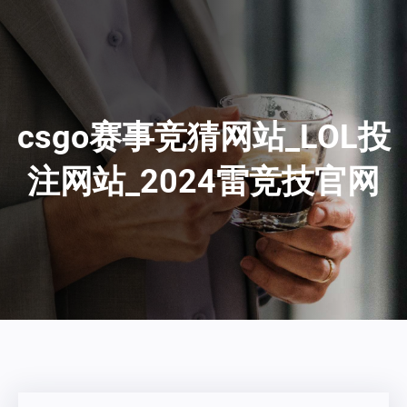
csgo赛事竞猜网站_LOL投
注网站_2024雷竞技官网