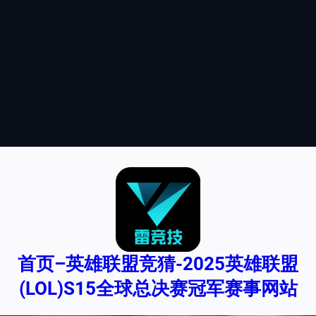
首页–英雄联盟竞猜-2025英雄联盟
(LOL)S15全球总决赛冠军赛事网站