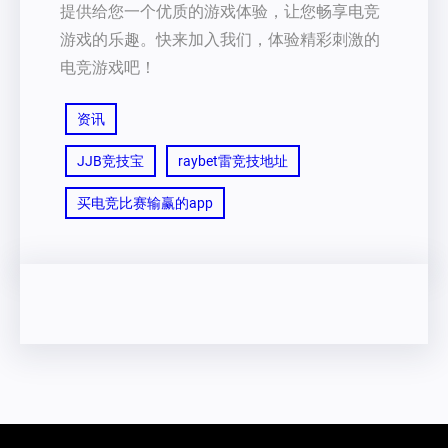
提供给您一个优质的游戏体验，让您畅享电竞
游戏的乐趣。快来加入我们，体验精彩刺激的
电竞游戏吧！
资讯
JJB竞技宝
raybet雷竞技地址
买电竞比赛输赢的app