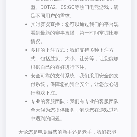
盟、DOTA2、CS:GO等热门电竞游戏，满
足不同用户的需求。
实时赛况直播：您可以通过我们的平台观
看到最新的赛事直播，第一时间掌握比赛
情况。
多样的下注方式：我们支持多种下注方
式，包括胜负、大小、让分等，让您能够
根据自己的喜好进行下注。
安全可靠的支付系统：我们采用安全的支
付系统，保障您的资金安全，让您放心进
行游戏下注。
专业的客服团队：我们有专业的客服团队
全天候为您提供服务，解决您在游戏过程
中遇到的问题。
无论您是电竞游戏的新手还是老手，我们都能