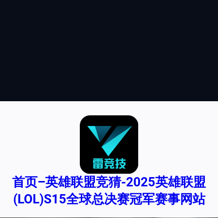
首页–英雄联盟竞猜-2025英雄联盟
(LOL)S15全球总决赛冠军赛事网站