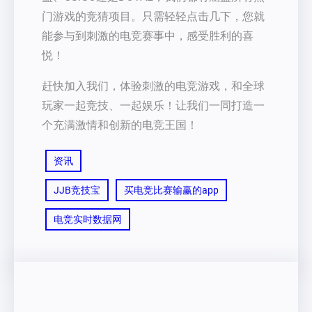
门游戏的竞猜项目。只需轻轻点击几下，您就
能参与到刺激的电竞赛事中，感受胜利的喜
悦！
赶快加入我们，体验刺激的电竞游戏，和全球
玩家一起竞技、一起娱乐！让我们一同打造一
个充满激情和创新的电竞王国！
资讯
JJB竞技宝
买电竞比赛输赢的app
电竞实时数据网