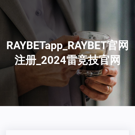
RAYBETapp_RAYBET官网
注册_2024雷竞技官网