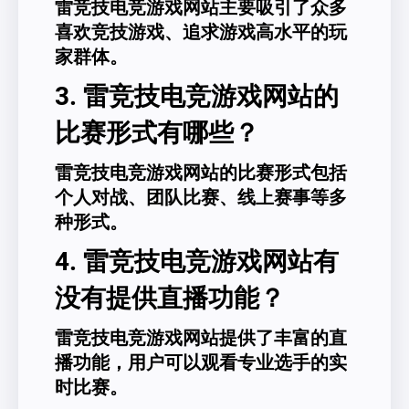
雷竞技电竞游戏网站主要吸引了众多
喜欢竞技游戏、追求游戏高水平的玩
家群体。
3. 雷竞技电竞游戏网站的
比赛形式有哪些？
雷竞技电竞游戏网站的比赛形式包括
个人对战、团队比赛、线上赛事等多
种形式。
4. 雷竞技电竞游戏网站有
没有提供直播功能？
雷竞技电竞游戏网站提供了丰富的直
播功能，用户可以观看专业选手的实
时比赛。