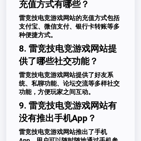
充值方式有哪些？
雷竞技电竞游戏网站的充值方式包括
支付宝、微信支付、银行卡转账等多
种便捷方式。
8. 雷竞技电竞游戏网站提
供了哪些社交功能？
雷竞技电竞游戏网站提供了好友系
统、私聊功能、论坛交流等多样社交
功能，方便玩家之间互动。
9. 雷竞技电竞游戏网站有
没有推出手机App？
雷竞技电竞游戏网站推出了手机
App，用户可以随时随地通过手机参