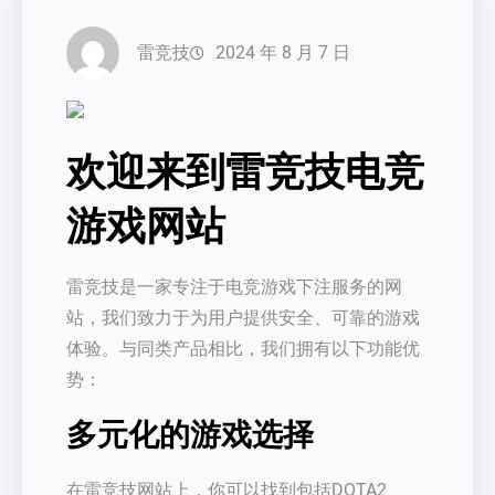
雷竞技
2024 年 8 月 7 日
欢迎来到雷竞技电竞
游戏网站
雷竞技是一家专注于电竞游戏下注服务的网
站，我们致力于为用户提供安全、可靠的游戏
体验。与同类产品相比，我们拥有以下功能优
势：
多元化的游戏选择
在雷竞技网站上，你可以找到包括DOTA2、