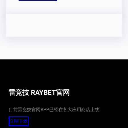
雷竞技 RAYBET官网
目前雷竞技官网APP已经在各大应用商店上线
立即下载