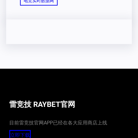
电竞实时数据网
雷竞技 RAYBET官网
目前雷竞技官网APP已经在各大应用商店上线
立即下载