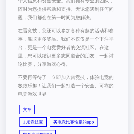
个人信息和资金安全。我们拥有专业的团队，
随时为您提供帮助和支持。无论您遇到任何问
题，我们都会在第一时间为您解决。
在雷竞技，您还可以参加各种有趣的活动和赛
事，赢取更多奖品。我们不仅仅是一个下注平
台，更是一个电竞爱好者的交流社区。在这
里，您可以结识更多志同道合的朋友，一起讨
论比赛，分享游戏心得。
不要再等待了，立即加入雷竞技，体验电竞的
极致乐趣！让我们一起打造一个安全、可靠的
电竞游戏世界！
文章
JJB竞技宝
买电竞比赛输赢的app