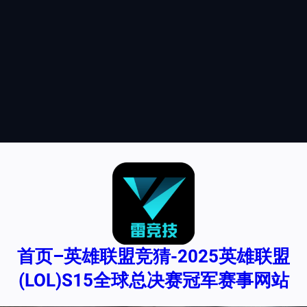
首页–英雄联盟竞猜-2025英雄联盟
(LOL)S15全球总决赛冠军赛事网站