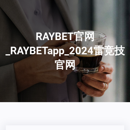
RAYBET官网
_RAYBETapp_2024雷竞技
官网