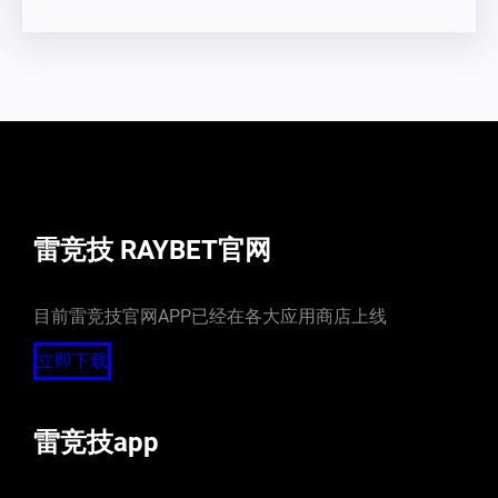
雷竞技 RAYBET官网
目前雷竞技官网APP已经在各大应用商店上线
立即下载
雷竞技app