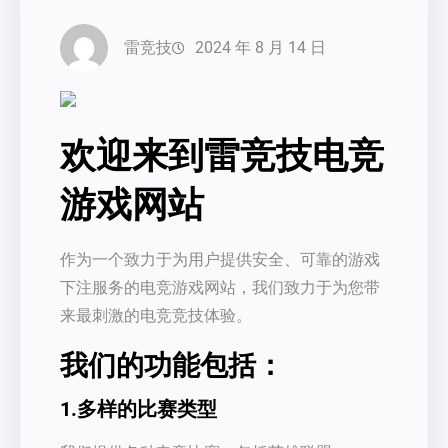
雷竞技
2024 年 8 月 14 日
欢迎来到雷竞技电竞
游戏网站
作为一个致力于为用户提供安全、可靠的游戏
下注服务的电竞游戏网站，我们致力于为您带
来最刺激的电竞竞技体验。
我们的功能包括：
1.多样的比赛类型