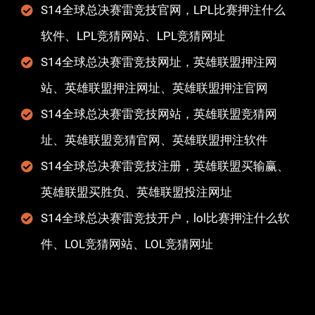
S14全球总决赛雷竞技官网，LPL比赛押注什么
软件、LPL竞猜网站、LPL竞猜网址
S14全球总决赛雷竞技网址，英雄联盟押注网
站、英雄联盟押注网址、英雄联盟押注官网
S14全球总决赛雷竞技网站，英雄联盟竞猜网
址、英雄联盟竞猜官网、英雄联盟押注软件
S14全球总决赛雷竞技注册，英雄联盟买输赢、
英雄联盟买胜负、英雄联盟投注网址
S14全球总决赛雷竞技开户，lol比赛押注什么软
件、LOL竞猜网站、LOL竞猜网址