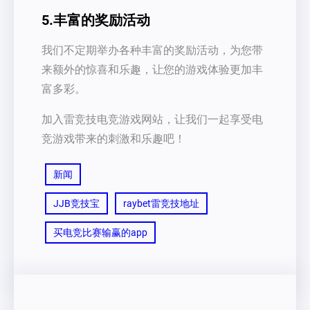
5.丰富的奖励活动
我们不定期举办各种丰富的奖励活动，为您带
来额外的惊喜和乐趣，让您的游戏体验更加丰
富多彩。
加入雷竞技电竞游戏网站，让我们一起享受电
竞游戏带来的刺激和乐趣吧！
新闻
JJB竞技宝
raybet雷竞技地址
买电竞比赛输赢的app