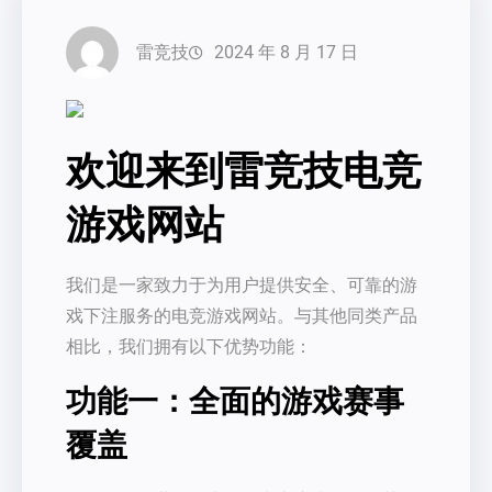
雷竞技
2024 年 8 月 17 日
欢迎来到雷竞技电竞
游戏网站
我们是一家致力于为用户提供安全、可靠的游
戏下注服务的电竞游戏网站。与其他同类产品
相比，我们拥有以下优势功能：
功能一：全面的游戏赛事
覆盖