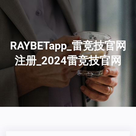
RAYBETapp_雷竞技官网
注册_2024雷竞技官网