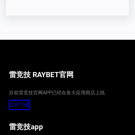
雷竞技 RAYBET官网
目前雷竞技官网APP已经在各大应用商店上线
立即下载
雷竞技app