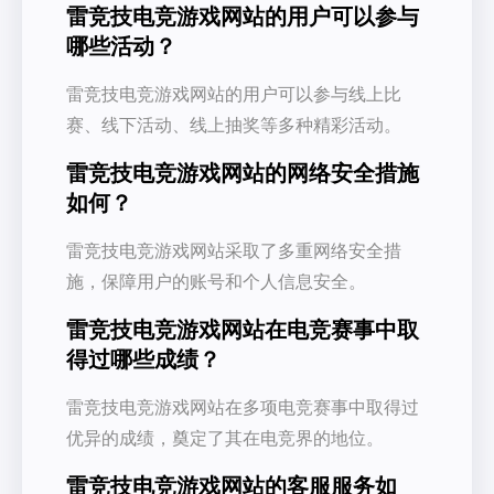
雷竞技电竞游戏网站的用户可以参与
哪些活动？
雷竞技电竞游戏网站的用户可以参与线上比
赛、线下活动、线上抽奖等多种精彩活动。
雷竞技电竞游戏网站的网络安全措施
如何？
雷竞技电竞游戏网站采取了多重网络安全措
施，保障用户的账号和个人信息安全。
雷竞技电竞游戏网站在电竞赛事中取
得过哪些成绩？
雷竞技电竞游戏网站在多项电竞赛事中取得过
优异的成绩，奠定了其在电竞界的地位。
雷竞技电竞游戏网站的客服服务如