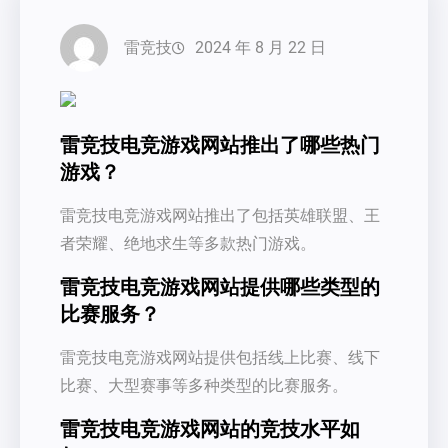
雷竞技
2024 年 8 月 22 日
雷竞技电竞游戏网站推出了哪些热门
游戏？
雷竞技电竞游戏网站推出了包括英雄联盟、王
者荣耀、绝地求生等多款热门游戏。
雷竞技电竞游戏网站提供哪些类型的
比赛服务？
雷竞技电竞游戏网站提供包括线上比赛、线下
比赛、大型赛事等多种类型的比赛服务。
雷竞技电竞游戏网站的竞技水平如