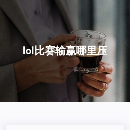
lol比赛输赢哪里压