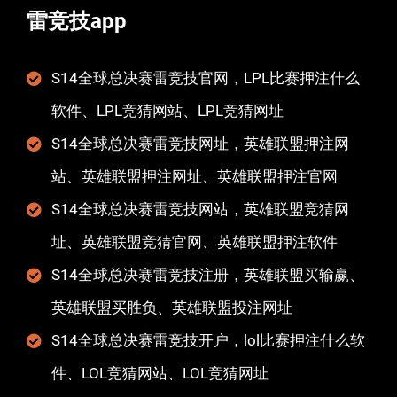
雷竞技app
S14全球总决赛雷竞技官网，LPL比赛押注什么
软件、LPL竞猜网站、LPL竞猜网址
S14全球总决赛雷竞技网址，英雄联盟押注网
站、英雄联盟押注网址、英雄联盟押注官网
S14全球总决赛雷竞技网站，英雄联盟竞猜网
址、英雄联盟竞猜官网、英雄联盟押注软件
S14全球总决赛雷竞技注册，英雄联盟买输赢、
英雄联盟买胜负、英雄联盟投注网址
S14全球总决赛雷竞技开户，lol比赛押注什么软
件、LOL竞猜网站、LOL竞猜网址