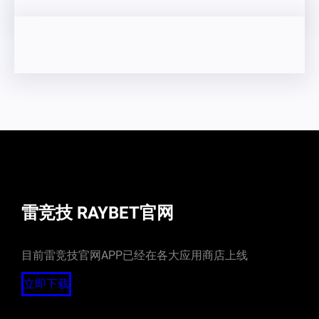
雷竞技 RAYBET官网
目前雷竞技官网APP已经在各大应用商店上线
立即下载