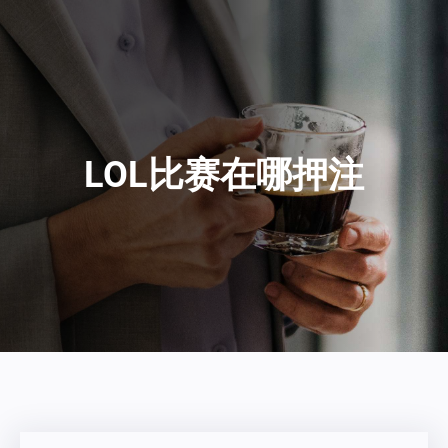
LOL比赛在哪押注