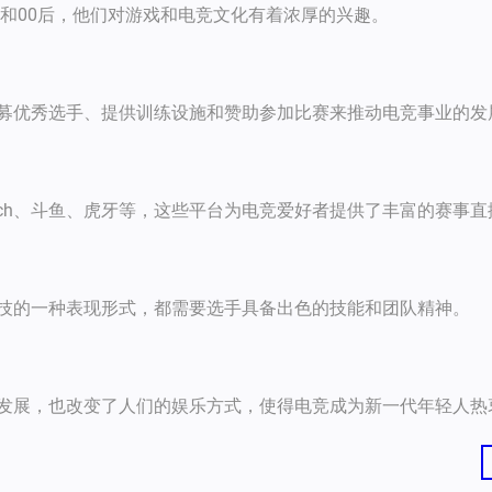
后和00后，他们对游戏和电竞文化有着浓厚的兴趣。
募优秀选手、提供训练设施和赞助参加比赛来推动电竞事业的发
tch、斗鱼、虎牙等，这些平台为电竞爱好者提供了丰富的赛事
技的一种表现形式，都需要选手具备出色的技能和团队精神。
发展，也改变了人们的娱乐方式，使得电竞成为新一代年轻人热