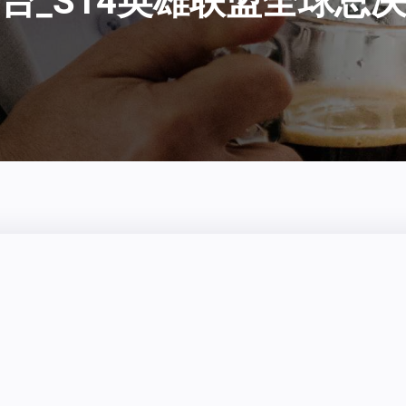
台_S14英雄联盟全球总