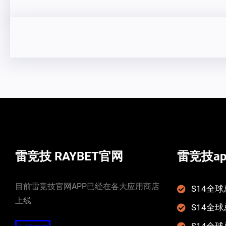
雷竞技 RAYBET官网
雷竞技ap
目前雷竞技官网APP已经在各大应用商店
S14全
上线
S14全