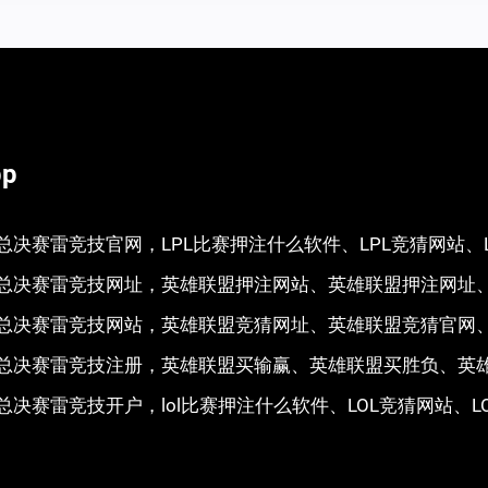
p
球总决赛雷竞技官网，LPL比赛押注什么软件、LPL竞猜网站、
球总决赛雷竞技网址，英雄联盟押注网站、英雄联盟押注网址
球总决赛雷竞技网站，英雄联盟竞猜网址、英雄联盟竞猜官网
球总决赛雷竞技注册，英雄联盟买输赢、英雄联盟买胜负、英
球总决赛雷竞技开户，lol比赛押注什么软件、LOL竞猜网站、L