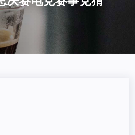
球总决赛电竞赛事竞猜