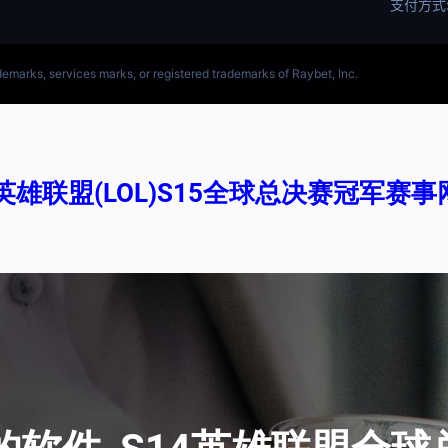
英雄联盟(LOL)S15全球总决赛冠军赛事