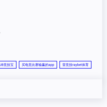
。
JJB竞技宝
买电竞比赛输赢的app
雷竞技raybet体育