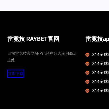
雷竞技 RAYBET官网
雷竞技ap
目前雷竞技官网APP已经在各大应用商店
S14全
上线
S14全
S14全
立即下载
S14全
S14全