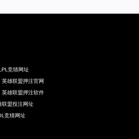
LPL竞猜网址
、英雄联盟押注官网
、英雄联盟押注软件
雄联盟投注网址
OL竞猜网址