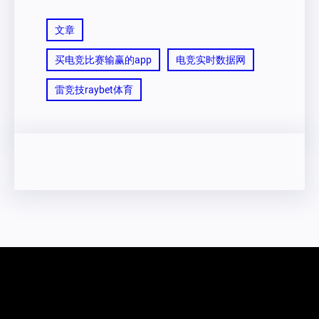
文章
买电竞比赛输赢的app
电竞实时数据网
雷竞技raybet体育