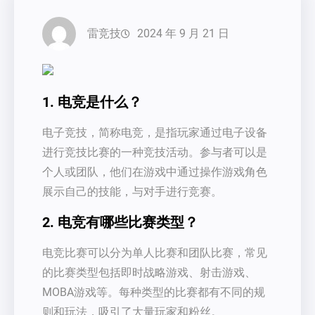
雷竞技
2024 年 9 月 21 日
1. 电竞是什么？
电子竞技，简称电竞，是指玩家通过电子设备
进行竞技比赛的一种竞技活动。参与者可以是
个人或团队，他们在游戏中通过操作游戏角色
展示自己的技能，与对手进行竞赛。
2. 电竞有哪些比赛类型？
电竞比赛可以分为单人比赛和团队比赛，常见
的比赛类型包括即时战略游戏、射击游戏、
MOBA游戏等。每种类型的比赛都有不同的规
则和玩法，吸引了大量玩家和粉丝。