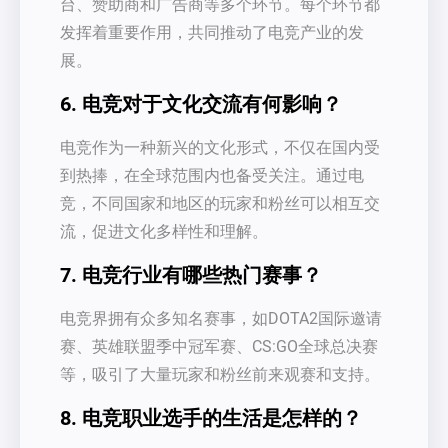
台、赞助商和广告商等多个环节。每个环节都
发挥着重要作用，共同推动了电竞产业的发
展。
6. 电竞对于文化交流有何影响？
电竞作为一种新兴的文化形式，不仅在国内受
到热捧，在全球范围内也备受关注。通过电
竞，不同国家和地区的玩家和粉丝可以相互交
流，促进文化多样性和理解。
7. 电竞行业有哪些热门赛事？
电竞界拥有众多知名赛事，如DOTA2国际邀请
赛、英雄联盟季中冠军赛、CS:GO全球总决赛
等，吸引了大量玩家和粉丝前来观赛和支持。
8. 电竞职业选手的生活是怎样的？