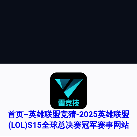
首页–英雄联盟竞猜-2025英雄联盟
(LOL)S15全球总决赛冠军赛事网站