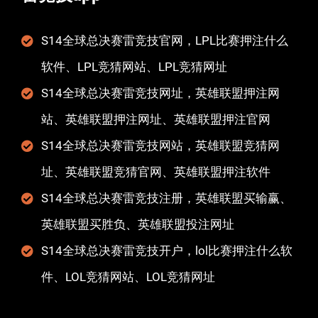
S14全球总决赛雷竞技官网，LPL比赛押注什么
软件、LPL竞猜网站、LPL竞猜网址
S14全球总决赛雷竞技网址，英雄联盟押注网
站、英雄联盟押注网址、英雄联盟押注官网
S14全球总决赛雷竞技网站，英雄联盟竞猜网
址、英雄联盟竞猜官网、英雄联盟押注软件
S14全球总决赛雷竞技注册，英雄联盟买输赢、
英雄联盟买胜负、英雄联盟投注网址
S14全球总决赛雷竞技开户，lol比赛押注什么软
件、LOL竞猜网站、LOL竞猜网址