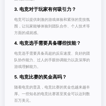
3. 电竞对于玩家有何吸引力？
电竞可以提供刺激的游戏体验和紧张的竞技氛
围，让玩家能够体验到团队合作、个人技术等
方面的成就感。
4. 电竞选手需要具备哪些技能？
电竞选手需要具备高超的反应速度、良好的团
队协作能力、过人的手眼协调能力以及深厚的
游戏理解能力。
5. 电竞比赛的奖金高吗？
随着电竞的普及，电竞比赛的奖金也越来越丰
厚。一些知名的电竞比赛甚至奖金可以达到数
百万美元。