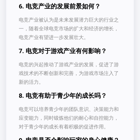
6. 电竞产业的发展前景如何？
电竞产业被认为是未来发展潜力巨大的行业之
一，随着全球电竞市场的扩大和经济的增长，
电竞产业有望进一步发展壮大。
7. 电竞对于游戏产业有何影响？
电竞的兴起推动了游戏产业的发展，促进了游
戏技术的不断创新和完善，为游戏市场注入了
新的活力。
8. 电竞有助于青少年的成长吗？
电竞可以培养青少年的团队意识、决策能力和
应变能力，同时锻炼他们的耐心和自控能力，
对于青少年的成长有着积极的促进作用。