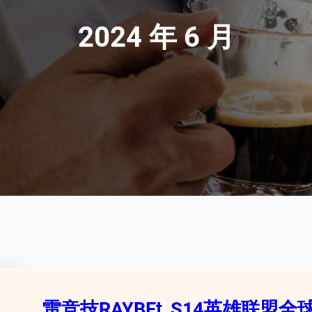
2024 年 6 月
雷竞技RAYBEt_S14英雄联盟