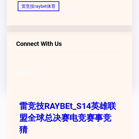
雷竞技raybet体育
Connect With Us
Facebook
Twitter
LinkedIn
Instagram
雷竞技RAYBEt_S14英雄联
盟全球总决赛电竞赛事竞
猜