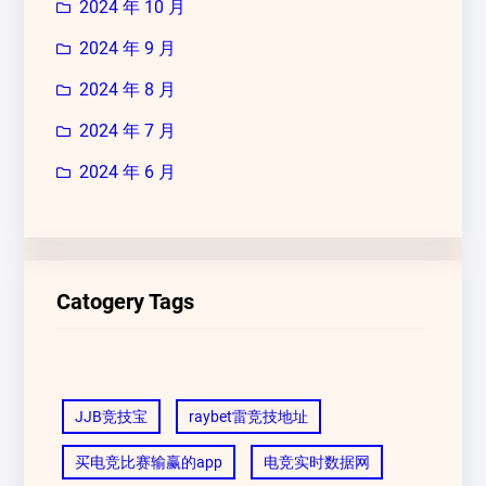
2024 年 10 月
2024 年 9 月
2024 年 8 月
2024 年 7 月
2024 年 6 月
Catogery Tags
JJB竞技宝
raybet雷竞技地址
买电竞比赛输赢的app
电竞实时数据网