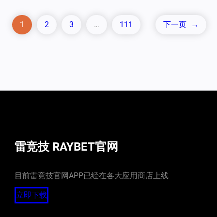
1
2
3
…
111
下一页
→
雷竞技 RAYBET官网
目前雷竞技官网APP已经在各大应用商店上线
立即下载