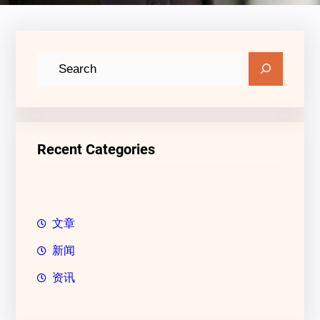
搜
索
Recent Categories
文章
新闻
资讯