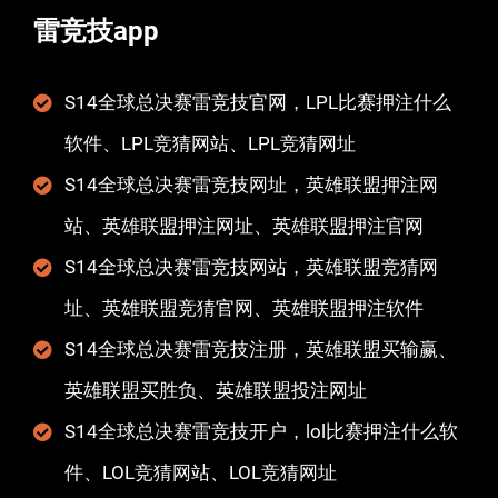
雷竞技app
S14全球总决赛雷竞技官网，LPL比赛押注什么
软件、LPL竞猜网站、LPL竞猜网址
S14全球总决赛雷竞技网址，英雄联盟押注网
站、英雄联盟押注网址、英雄联盟押注官网
S14全球总决赛雷竞技网站，英雄联盟竞猜网
址、英雄联盟竞猜官网、英雄联盟押注软件
S14全球总决赛雷竞技注册，英雄联盟买输赢、
英雄联盟买胜负、英雄联盟投注网址
S14全球总决赛雷竞技开户，lol比赛押注什么软
件、LOL竞猜网站、LOL竞猜网址