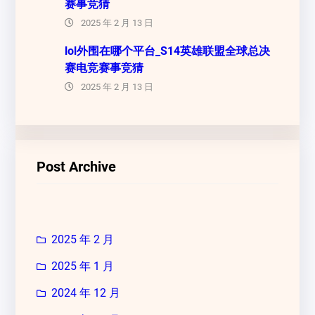
赛事竞猜
2025 年 2 月 13 日
lol外围在哪个平台_S14英雄联盟全球总决
赛电竞赛事竞猜
2025 年 2 月 13 日
Post Archive
2025 年 2 月
2025 年 1 月
2024 年 12 月